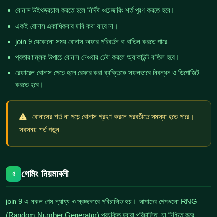
বোনাস উইথড্রয়াল করতে হলে নির্দিষ্ট ওয়েজারিং শর্ত পূরণ করতে হবে।
একই বোনাস একাধিকবার দাবি করা যাবে না।
join 9 যেকোনো সময় বোনাস অফার পরিবর্তন বা বাতিল করতে পারে।
প্রতারণামূলক উপায়ে বোনাস নেওয়ার চেষ্টা করলে অ্যাকাউন্ট বাতিল হবে।
রেফারেল বোনাস পেতে হলে রেফার করা ব্যক্তিকে সফলভাবে নিবন্ধন ও ডিপোজিট
করতে হবে।
বোনাসের শর্ত না পড়ে বোনাস গ্রহণ করলে পরবর্তীতে সমস্যা হতে পারে।
সবসময় শর্ত পড়ুন।
গেমিং নিয়মাবলী
৫
join 9 এ সকল গেম ন্যায্য ও স্বচ্ছভাবে পরিচালিত হয়। আমাদের গেমগুলো RNG
(Random Number Generator) প্রযুক্তি দ্বারা পরিচালিত, যা নিশ্চিত করে