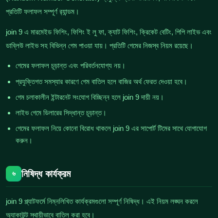
প্রতিটি ফলাফল সম্পূর্ণ র‍্যান্ডম।
join 9 এ মারমেইড ফিশিং, ফিশিং ই লু ফা, ক্যাট ফিশিং, ক্রিকেট বেটিং, পিপি লাইভ এবং
ডাব্লিউ লাইভ সহ বিভিন্ন গেম পাওয়া যায়। প্রতিটি গেমের নিজস্ব নিয়ম রয়েছে।
গেমের ফলাফল চূড়ান্ত এবং পরিবর্তনযোগ্য নয়।
প্রযুক্তিগত সমস্যার কারণে গেম বাতিল হলে বাজির অর্থ ফেরত দেওয়া হবে।
গেম চলাকালীন ইন্টারনেট সংযোগ বিচ্ছিন্ন হলে join 9 দায়ী নয়।
লাইভ গেমে ডিলারের সিদ্ধান্ত চূড়ান্ত।
গেমের ফলাফল নিয়ে কোনো বিরোধ থাকলে join 9 এর সাপোর্ট টিমের সাথে যোগাযোগ
করুন।
নিষিদ্ধ কার্যক্রম
৬
join 9 প্ল্যাটফর্মে নিম্নলিখিত কার্যক্রমগুলো সম্পূর্ণ নিষিদ্ধ। এই নিয়ম লঙ্ঘন করলে
অ্যাকাউন্ট স্থায়ীভাবে বাতিল করা হবে।