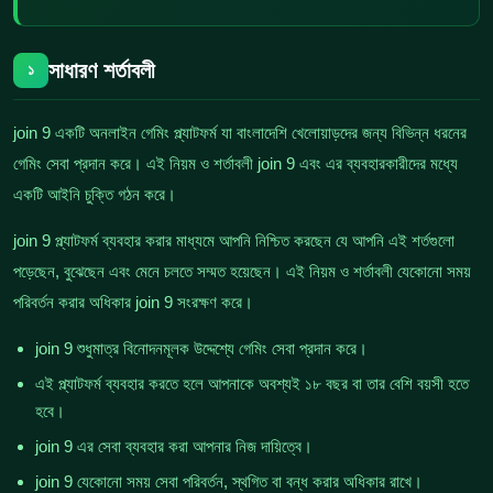
সাধারণ শর্তাবলী
১
join 9 একটি অনলাইন গেমিং প্ল্যাটফর্ম যা বাংলাদেশি খেলোয়াড়দের জন্য বিভিন্ন ধরনের
গেমিং সেবা প্রদান করে। এই নিয়ম ও শর্তাবলী join 9 এবং এর ব্যবহারকারীদের মধ্যে
একটি আইনি চুক্তি গঠন করে।
join 9 প্ল্যাটফর্ম ব্যবহার করার মাধ্যমে আপনি নিশ্চিত করছেন যে আপনি এই শর্তগুলো
পড়েছেন, বুঝেছেন এবং মেনে চলতে সম্মত হয়েছেন। এই নিয়ম ও শর্তাবলী যেকোনো সময়
পরিবর্তন করার অধিকার join 9 সংরক্ষণ করে।
join 9 শুধুমাত্র বিনোদনমূলক উদ্দেশ্যে গেমিং সেবা প্রদান করে।
এই প্ল্যাটফর্ম ব্যবহার করতে হলে আপনাকে অবশ্যই ১৮ বছর বা তার বেশি বয়সী হতে
হবে।
join 9 এর সেবা ব্যবহার করা আপনার নিজ দায়িত্বে।
join 9 যেকোনো সময় সেবা পরিবর্তন, স্থগিত বা বন্ধ করার অধিকার রাখে।