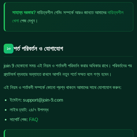
সাহায্য দরকার?
দায়িত্বশীল গেমিং সম্পর্কে আরও জানতে আমাদের
দায়িত্বশীল
খেলা
পেজ দেখুন।
শর্ত পরিবর্তন ও যোগাযোগ
১০
join 9 যেকোনো সময় এই নিয়ম ও শর্তাবলী পরিবর্তন করার অধিকার রাখে। পরিবর্তনের পর
প্ল্যাটফর্ম ব্যবহার অব্যাহত রাখলে আপনি নতুন শর্তে সম্মত বলে গণ্য হবেন।
এই নিয়ম ও শর্তাবলী সম্পর্কে কোনো প্রশ্ন থাকলে আমাদের সাথে যোগাযোগ করুন:
ইমেইল:
support@join-9.com
লাইভ চ্যাট: ২৪/৭ উপলব্ধ
সাপোর্ট পেজ:
FAQ