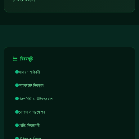
বিষয়সূচি
সাধারণ শর্তাবলী
অ্যাকাউন্ট নিবন্ধন
ডিপোজিট ও উইথড্রয়াল
বোনাস ও প্রমোশন
গেমিং নিয়মাবলী
নিষিদ্ধ কার্যক্রম