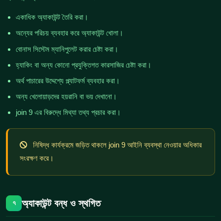
একাধিক অ্যাকাউন্ট তৈরি করা।
অন্যের পরিচয় ব্যবহার করে অ্যাকাউন্ট খোলা।
বোনাস সিস্টেম ম্যানিপুলেট করার চেষ্টা করা।
হ্যাকিং বা অন্য কোনো প্রযুক্তিগত কারসাজির চেষ্টা করা।
অর্থ পাচারের উদ্দেশ্যে প্ল্যাটফর্ম ব্যবহার করা।
অন্য খেলোয়াড়দের হয়রানি বা ভয় দেখানো।
join 9 এর বিরুদ্ধে মিথ্যা তথ্য প্রচার করা।
নিষিদ্ধ কার্যক্রমে জড়িত থাকলে join 9 আইনি ব্যবস্থা নেওয়ার অধিকার
সংরক্ষণ করে।
অ্যাকাউন্ট বন্ধ ও স্থগিত
৭