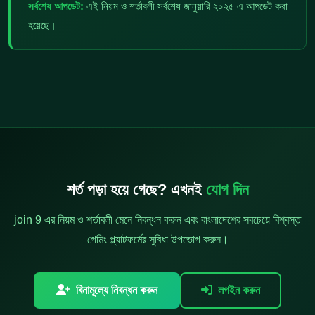
সর্বশেষ আপডেট:
এই নিয়ম ও শর্তাবলী সর্বশেষ জানুয়ারি ২০২৫ এ আপডেট করা
হয়েছে।
শর্ত পড়া হয়ে গেছে? এখনই
যোগ দিন
join 9 এর নিয়ম ও শর্তাবলী মেনে নিবন্ধন করুন এবং বাংলাদেশের সবচেয়ে বিশ্বস্ত
গেমিং প্ল্যাটফর্মের সুবিধা উপভোগ করুন।
বিনামূল্যে নিবন্ধন করুন
লগইন করুন