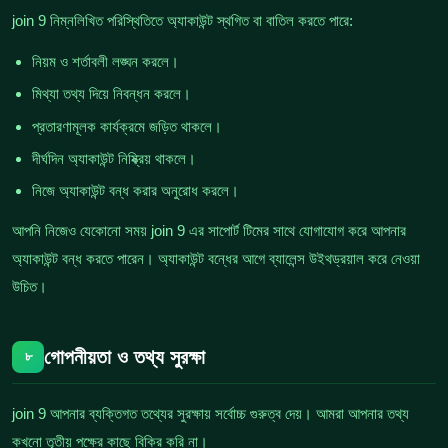
join 9 নিম্নলিখিত পরিস্থিতিতে অ্যাকাউন্ট স্থগিত বা বাতিল করতে পারে:
নিয়ম ও শর্তাবলী লঙ্ঘন করলে।
মিথ্যা তথ্য দিয়ে নিবন্ধন করলে।
প্রতারণামূলক কার্যক্রমে জড়িত থাকলে।
দীর্ঘদিন অ্যাকাউন্ট নিষ্ক্রিয় থাকলে।
নিজে অ্যাকাউন্ট বন্ধ করার অনুরোধ করলে।
আপনি নিজেও যেকোনো সময় join 9 এর সাপোর্ট টিমের সাথে যোগাযোগ করে আপনার
অ্যাকাউন্ট বন্ধ করতে পারেন। অ্যাকাউন্ট বন্ধের আগে ব্যালেন্স উইথড্রয়াল করে নেওয়া
উচিত।
গোপনীয়তা ও তথ্য সুরক্ষা
৮
join 9 আপনার ব্যক্তিগত তথ্যের সুরক্ষায় সর্বোচ্চ গুরুত্ব দেয়। আমরা আপনার তথ্য
কখনো তৃতীয় পক্ষের কাছে বিক্রি করি না।