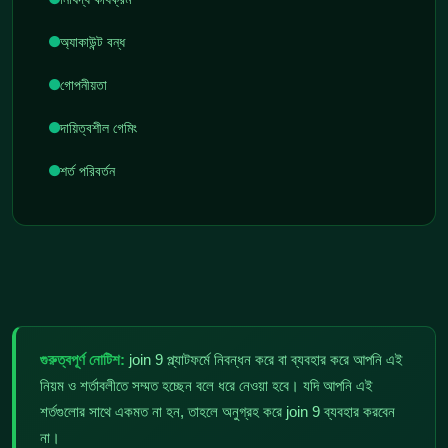
অ্যাকাউন্ট বন্ধ
গোপনীয়তা
দায়িত্বশীল গেমিং
শর্ত পরিবর্তন
গুরুত্বপূর্ণ নোটিশ:
join 9 প্ল্যাটফর্মে নিবন্ধন করে বা ব্যবহার করে আপনি এই
নিয়ম ও শর্তাবলীতে সম্মত হচ্ছেন বলে ধরে নেওয়া হবে। যদি আপনি এই
শর্তগুলোর সাথে একমত না হন, তাহলে অনুগ্রহ করে join 9 ব্যবহার করবেন
না।